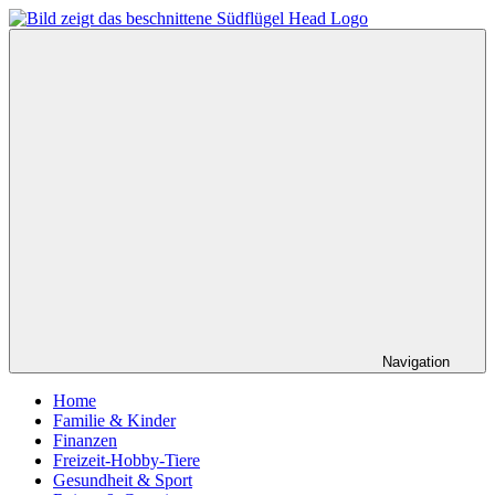
Zum
Inhalt
suedfluegel
springen
–
Das
etwas
andere
Infomagazin
Navigation
Home
Familie & Kinder
Finanzen
Freizeit-Hobby-Tiere
Gesundheit & Sport