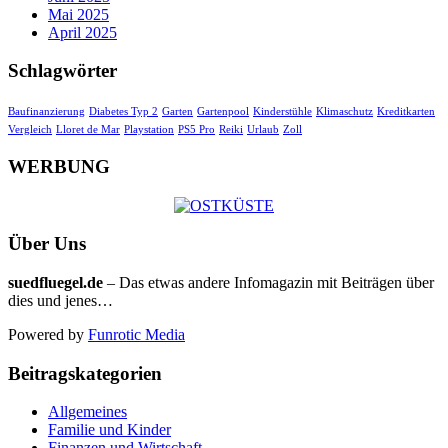
Mai 2025
April 2025
Schlagwörter
Baufinanzierung
Diabetes Typ 2
Garten
Gartenpool
Kinderstühle
Klimaschutz
Kreditkarten
Vergleich
Lloret de Mar
Playstation
PS5 Pro
Reiki
Urlaub
Zoll
WERBUNG
Über Uns
suedfluegel.de
– Das etwas andere Infomagazin mit Beiträgen über
dies und jenes…
Powered by
Funrotic Media
Beitragskategorien
Allgemeines
Familie und Kinder
Finanzen und Wirtschaft