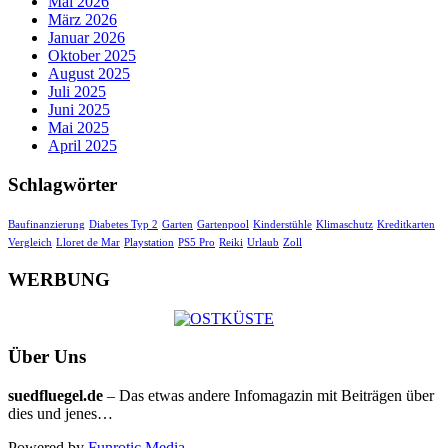
Mai 2026
März 2026
Januar 2026
Oktober 2025
August 2025
Juli 2025
Juni 2025
Mai 2025
April 2025
Schlagwörter
Baufinanzierung
Diabetes Typ 2
Garten
Gartenpool
Kinderstühle
Klimaschutz
Kreditkarten
Vergleich
Lloret de Mar
Playstation
PS5 Pro
Reiki
Urlaub
Zoll
WERBUNG
Über Uns
suedfluegel.de
– Das etwas andere Infomagazin mit Beiträgen über
dies und jenes…
Powered by
Funrotic Media