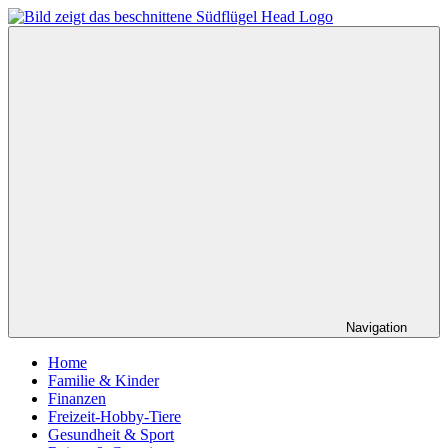
Zum
Inhalt
suedfluegel
springen
–
Das
etwas
andere
Infomagazin
Navigation
Home
Familie & Kinder
Finanzen
Freizeit-Hobby-Tiere
Gesundheit & Sport