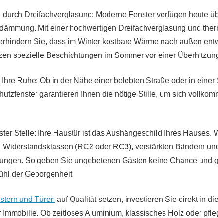
durch Dreifachverglasung: Moderne Fenster verfügen heute üb
dämmung. Mit einer hochwertigen Dreifachverglasung und ther
rhindern Sie, dass im Winter kostbare Wärme nach außen entw
tzen spezielle Beschichtungen im Sommer vor einer Überhitzu
Ihre Ruhe: Ob in der Nähe einer belebten Straße oder in einer 
utzfenster garantieren Ihnen die nötige Stille, um sich vollko
ter Stelle: Ihre Haustür ist das Aushängeschild Ihres Hauses.
n Widerstandsklassen (RC2 oder RC3), verstärkten Bändern un
lungen. So geben Sie ungebetenen Gästen keine Chance und 
ühl der Geborgenheit.
stern und Türen
auf Qualität setzen, investieren Sie direkt in di
 Immobilie. Ob zeitloses Aluminium, klassisches Holz oder pfle