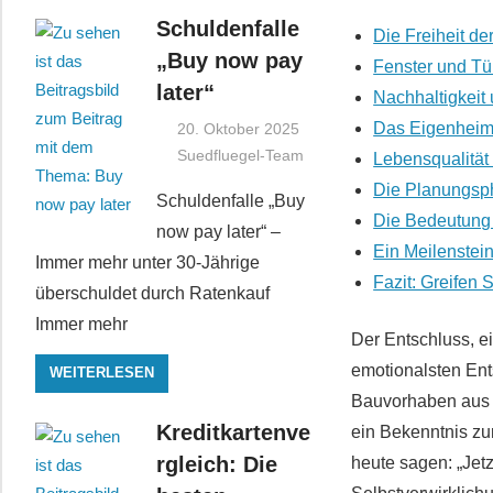
Schuldenfalle
Die Freiheit de
„Buy now pay
Fenster und Tür
later“
Nachhaltigkeit
Das Eigenheim 
20. Oktober 2025
Suedfluegel-Team
Lebensqualität
Die Planungsph
Schuldenfalle „Buy
Die Bedeutung 
now pay later“ –
Ein Meilenstein
Immer mehr unter 30-Jährige
Fazit: Greifen
überschuldet durch Ratenkauf
Immer mehr
Der Entschluss, e
emotionalsten Ent
WEITERLESEN
Bauvorhaben aus S
Kreditkartenve
ein Bekenntnis zur
rgleich: Die
heute sagen: „Jetz