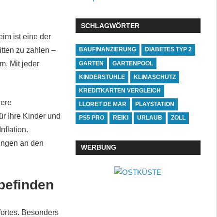
SCHLAGWÖRTER
im ist eine der
itten zu zahlen –
BAUFINANZIERUNG
DIABETES TYP 2
m. Mit jeder
GARTEN
GARTENPOOL
KINDERSTÜHLE
KLIMASCHUTZ
KREDITKARTEN VERGLEICH
dere
LLORET DE MAR
PLAYSTATION
ür Ihre Kinder und
PS5 PRO
REIKI
URLAUB
ZOLL
nflation.
ungen an den
WERBUNG
befinden
Wortes. Besonders