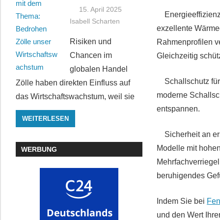
15. April 2025
Energieeffizienz 
Isabell Scharten
exzellente Wärme
Risiken und
Rahmenprofilen ve
Chancen im
Gleichzeitig schü
globalen Handel
Schallschutz für 
Zölle haben direkten Einfluss auf
moderne Schallsch
das Wirtschaftswachstum, weil sie
entspannen.
WEITERLESEN
Sicherheit an ers
Modelle mit hohe
WERBUNG
Mehrfachverriege
beruhigendes Gef
Indem Sie bei
Fen
und den Wert Ihrer