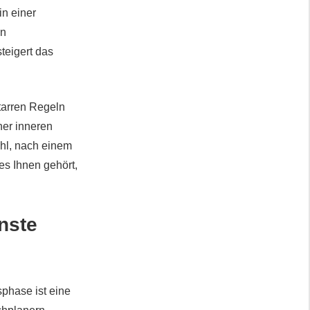
in einer
an
teigert das
tarren Regeln
ner inneren
ühl, nach einem
es Ihnen gehört,
nste
phase ist eine