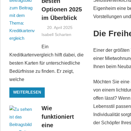
besten
Selbstverwirklichu
Eigenheim eine be
Optionen 2025
Vorstellungen und
im Überblick
20. April 2025
Die Freih
Isabell Scharten
Ein
Einer der größten
Kreditkartenvergleich hilft dabei, die
einer Mietwohnun
besten Karten für unterschiedliche
Ihnen beim Neubau
Bedürfnisse zu finden. Er zeigt,
welche
Möchten Sie eine
von einem lichtdu
WEITERLESEN
offen lässt? Wenn
Lebensstil passen
Wie
Individualität sor
funktioniert
der Schöpfer Ihre
eine