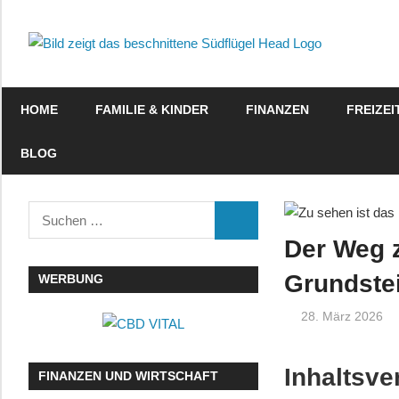
Zum
Inhalt
sued
springen
–
HOME
FAMILIE & KINDER
FINANZEN
FREIZEI
Das
BLOG
etwa
ande
Suchen
SUCHEN
nach:
Info
Der Weg 
Grundstei
WERBUNG
28. März 2026
Inhaltsve
FINANZEN UND WIRTSCHAFT