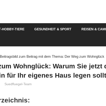
fluegel
T-HOBBY-TIERE
GESUNDHEIT & SPORT
REISEN & CAM
s
re
magazin
zum Wohnglück: Warum Sie jetzt 
n für Ihr eigenes Haus legen soll
Suedfluegel-Team
Wohnen und Garten
rzeichnis: