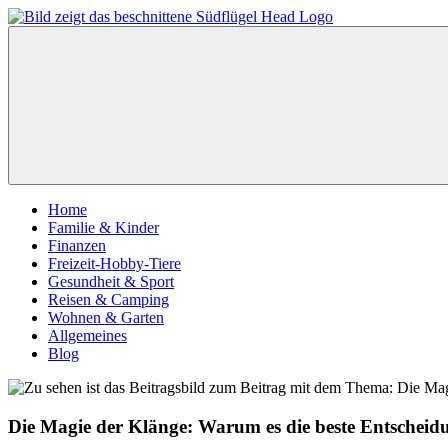
Zum
Inhalt
suedfluegel
springen
–
Das
etwas
andere
Infomagazin
Home
Familie & Kinder
Finanzen
Freizeit-Hobby-Tiere
Gesundheit & Sport
Reisen & Camping
Wohnen & Garten
Allgemeines
Blog
Die Magie der Klänge: Warum es die beste Entscheidung