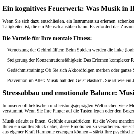
Ein kognitives Feuerwerk: Was Musik in 
Wenn Sie sich dazu entschließen, ein Instrument zu erlernen, schenke
Tätigkeiten ist, die ein Mensch ausüben kann. Es erfordert das Zu
Die Vorteile für Ihre mentale Fitness:
Vernetzung der Gehirnhälften: Beim Spielen werden die linke (logisc
Steigerung der Konzentrationsfähigkeit: Das Erlernen komplexer R
Gedächtnistraining: Ob Sie sich Akkordfolgen merken oder ganze St
Prävention im Alter: Musik hält den Geist elastisch. Sie ist wie ein 
Stressabbau und emotionale Balance: Musi
In unserer oft hektischen und leistungsgeprägten Welt suchen viele 
verstummt. Wenn Sie Ihre Finger auf die Tasten legen oder den Bogen 
Musik erlaubt es Ihnen, Gefühle auszudrücken, für die Worte manchma
Ihnen ein sanftes Stück dabei, diese Emotionen zu verarbeiten. Sie sc
aus eigener Kraft Harmonie erzeugen können – stärkt Ihre psychisch