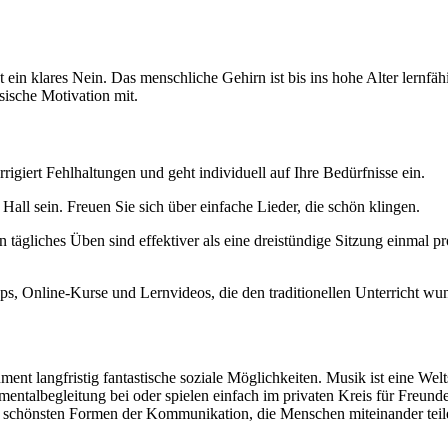
ist ein klares Nein. Das menschliche Gehirn ist bis ins hohe Alter lern
sische Motivation mit.
igiert Fehlhaltungen und geht individuell auf Ihre Bedürfnisse ein.
Hall sein. Freuen Sie sich über einfache Lieder, die schön klingen.
 tägliches Üben sind effektiver als eine dreistündige Sitzung einmal 
ps, Online-Kurse und Lernvideos, die den traditionellen Unterricht w
ment langfristig fantastische soziale Möglichkeiten. Musik ist eine Welt
umentalbegleitung bei oder spielen einfach im privaten Kreis für Freun
der schönsten Formen der Kommunikation, die Menschen miteinander tei