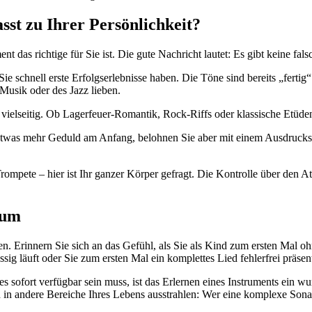
st zu Ihrer Persönlichkeit?
ent das richtige für Sie ist. Die gute Nachricht lautet: Es gibt keine f
ie schnell erste Erfolgserlebnisse haben. Die Töne sind bereits „fert
n Musik oder des Jazz lieben.
vielseitig. Ob Lagerfeuer-Romantik, Rock-Riffs oder klassische Etüden 
 etwas mehr Geduld am Anfang, belohnen Sie aber mit einem Ausdruck
pete – hier ist Ihr ganzer Körper gefragt. Die Kontrolle über den A
tum
. Erinnern Sie sich an das Gefühl, als Sie als Kind zum ersten Mal oh
ssig läuft oder Sie zum ersten Mal ein komplettes Lied fehlerfrei präs
les sofort verfügbar sein muss, ist das Erlernen eines Instruments ein 
d in andere Bereiche Ihres Lebens ausstrahlen: Wer eine komplexe Sonat