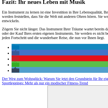
Fazit: Ihr neues Leben mit Musik
Ein Instrument zu lernen ist eine Investition in Ihre Lebensqualität, 
werden feststellen, dass Sie die Welt mit anderen Ohren hören. Sie 
entwickeln.
Zögern Sie nicht länger. Das Instrument Ihrer Träume wartet bereits 
oder der Kauf Ihres ersten eigenen Instruments. Sie werden es nicht 
jeden Fortschritt und die wunderbare Reise, die nun vor Ihnen liegt.
Beitragsnavigation
Vorheriger
Der Weg zum Wohnglück: Warum Sie jetzt den Grundstein für Ihr eig
Beitrag:
Nächster
Sportleggings: Mehr als nur ein modischer Fitness-Trend
Beitrag:
Suchen
nach: