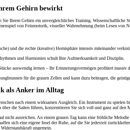
Ihrem Gehirn bewirkt
n Sie Ihrem Gehirn ein unvergleichliches Training. Wissenschaftliche S
sammenspiel von Feinmotorik, visueller Wahrnehmung (beim Lesen von 
he) und die rechte (kreative) Hemisphäre intensiv miteinander verknüp
hythmen und Harmonien schult Ihre Aufmerksamkeit und Disziplin.
ücke auswendig lernen – Ihr Erinnerungsvermögen profitiert massiv 
Jungbrunnen für die grauen Zellen und kann dazu beitragen, die geistige
k als Anker im Alltag
Menschen nach einem wirksamen Ausgleich. Ein Instrument zu spielen bi
über die Saiten führen, konzentrieren Sie sich voll und ganz auf den 
l nicht ausreichen. An einem grauen Tag kann eine fröhliche Melodie I
haffen sich eine eigene Insel der Ruhe, auf die Sie jederzeit zurückke
e Widerstandskraft ungemein.