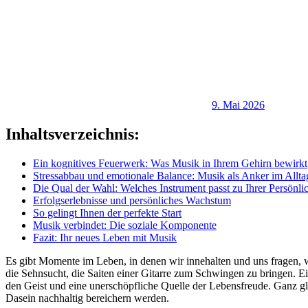
9. Mai 2026
Inhaltsverzeichnis:
Ein kognitives Feuerwerk: Was Musik in Ihrem Gehirn bewirkt
Stressabbau und emotionale Balance: Musik als Anker im Allta
Die Qual der Wahl: Welches Instrument passt zu Ihrer Persönli
Erfolgserlebnisse und persönliches Wachstum
So gelingt Ihnen der perfekte Start
Musik verbindet: Die soziale Komponente
Fazit: Ihr neues Leben mit Musik
Es gibt Momente im Leben, in denen wir innehalten und uns fragen, we
die Sehnsucht, die Saiten einer Gitarre zum Schwingen zu bringen. Ein 
den Geist und eine unerschöpfliche Quelle der Lebensfreude. Ganz gle
Dasein nachhaltig bereichern werden.